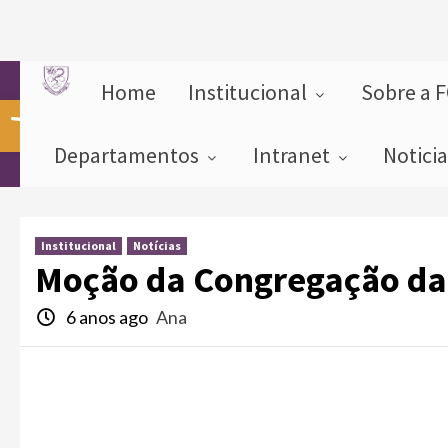
Home
Institucional
Sobre a 
Abrir a barra de ferramentas
Departamentos
Intranet
Notici
Institucional
Notícias
Moção da Congregação d
6 anos ago
Ana