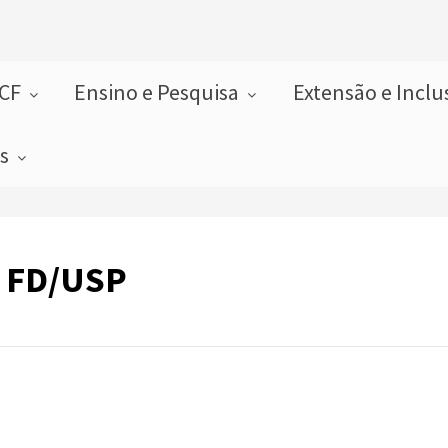
FCF
Ensino e Pesquisa
Extensão e Incl
as
a FD/USP