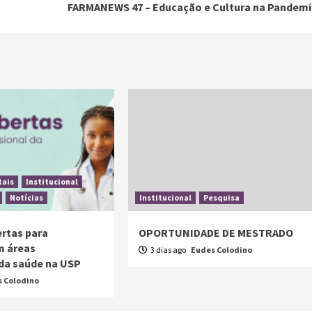
FARMANEWS 47 – Educação e Cultura na Pandemi
tais
Institucional
Notícias
Institucional
Pesquisa
ertas para
OPORTUNIDADE DE MESTRADO
m áreas
3 dias ago
Eudes Colodino
 da saúde na USP
 Colodino