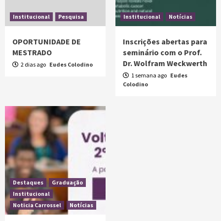
Institucional
Pesquisa
Institucional
Notícias
OPORTUNIDADE DE
Inscrições abertas para
MESTRADO
seminário com o Prof.
Dr. Wolfram Weckwerth
2 dias ago
Eudes Colodino
1 semana ago
Eudes
Colodino
Destaques
Graduação
Institucional
Noticia Carrossel
Notícias