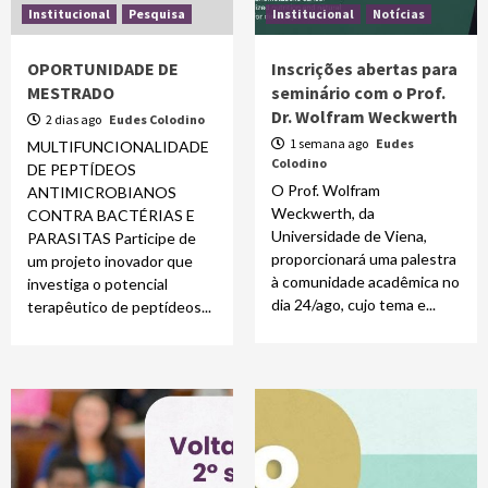
Institucional
Pesquisa
Institucional
Notícias
OPORTUNIDADE DE
Inscrições abertas para
MESTRADO
seminário com o Prof.
Dr. Wolfram Weckwerth
2 dias ago
Eudes Colodino
1 semana ago
Eudes
MULTIFUNCIONALIDADE
Colodino
DE PEPTÍDEOS
O Prof. Wolfram
ANTIMICROBIANOS
Weckwerth, da
CONTRA BACTÉRIAS E
Universidade de Viena,
PARASITAS Participe de
proporcionará uma palestra
um projeto inovador que
à comunidade acadêmica no
investiga o potencial
dia 24/ago, cujo tema e...
terapêutico de peptídeos...