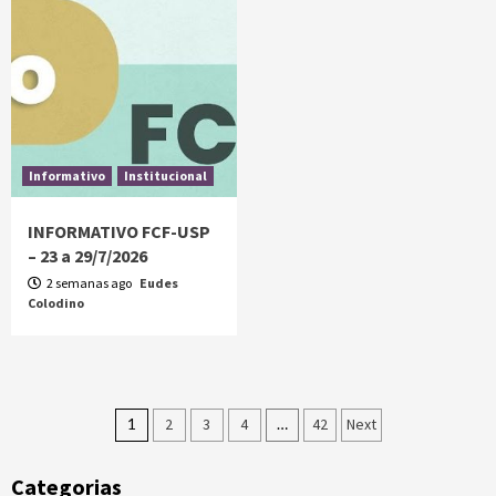
Informativo
Institucional
INFORMATIVO FCF-USP
– 23 a 29/7/2026
2 semanas ago
Eudes
Colodino
1
2
3
4
…
42
Next
Categorias