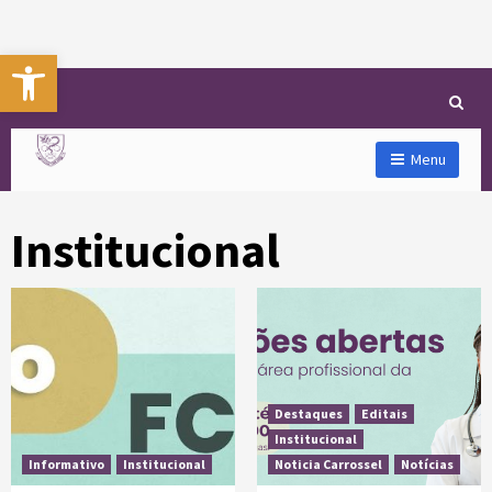
Abrir a barra de ferramentas
Menu
Institucional
Destaques
Editais
Institucional
Informativo
Institucional
Noticia Carrossel
Notícias