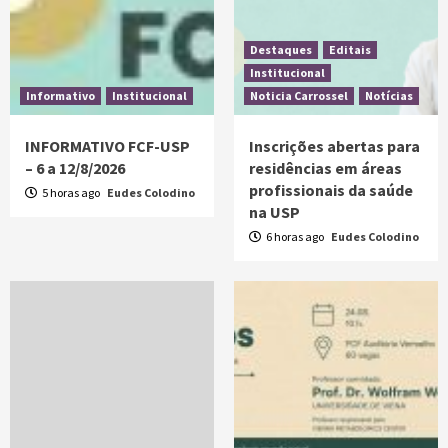
Destaques
Editais
Institucional
Informativo
Institucional
Noticia Carrossel
Notícias
INFORMATIVO FCF-USP
Inscrições abertas para
– 6 a 12/8/2026
residências em áreas
profissionais da saúde
5 horas ago
Eudes Colodino
na USP
6 horas ago
Eudes Colodino