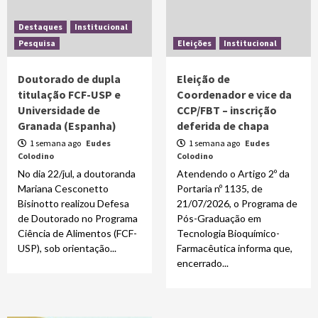
Destaques
Institucional
Pesquisa
Eleições
Institucional
Doutorado de dupla
Eleição de
titulação FCF-USP e
Coordenador e vice da
Universidade de
CCP/FBT – inscrição
Granada (Espanha)
deferida de chapa
1 semana ago
Eudes
1 semana ago
Eudes
Colodino
Colodino
No dia 22/jul, a doutoranda
Atendendo o Artigo 2º da
Mariana Cesconetto
Portaria nº 1135, de
Bisinotto realizou Defesa
21/07/2026, o Programa de
de Doutorado no Programa
Pós-Graduação em
Ciência de Alimentos (FCF-
Tecnologia Bioquímico-
USP), sob orientação...
Farmacêutica informa que,
encerrado...