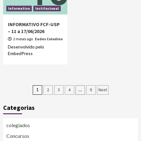
Informativo
Institucional
INFORMATIVO FCF-USP
– 11 a 17/06/2026
2 meses ago
Eudes Colodino
Desenvolvido pelo
EmbedPress
1
2
3
4
…
9
Next
Categorias
colegiados
Concursos