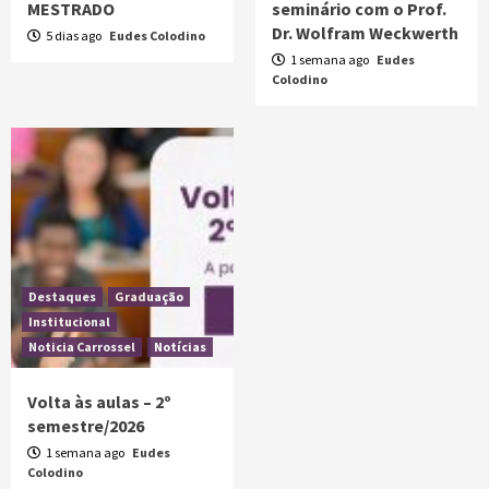
MESTRADO
seminário com o Prof.
Dr. Wolfram Weckwerth
5 dias ago
Eudes Colodino
1 semana ago
Eudes
Colodino
Destaques
Graduação
Institucional
Noticia Carrossel
Notícias
Volta às aulas – 2º
semestre/2026
1 semana ago
Eudes
Colodino