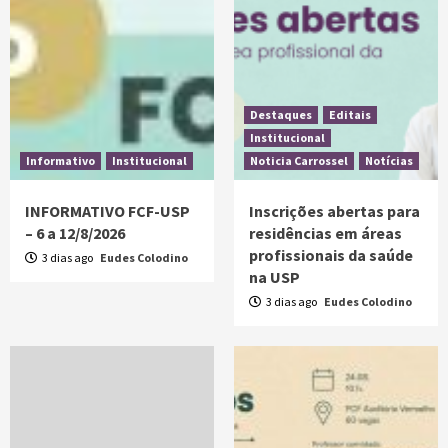
Destaques
Editais
Institucional
Informativo
Institucional
Noticia Carrossel
Notícias
INFORMATIVO FCF-USP
Inscrições abertas para
– 6 a 12/8/2026
residências em áreas
profissionais da saúde
3 dias ago
Eudes Colodino
na USP
3 dias ago
Eudes Colodino