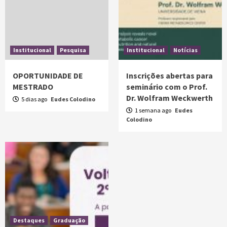
Institucional
Pesquisa
Institucional
Notícias
OPORTUNIDADE DE
Inscrições abertas para
MESTRADO
seminário com o Prof.
Dr. Wolfram Weckwerth
5 dias ago
Eudes Colodino
1 semana ago
Eudes
Colodino
Destaques
Graduação