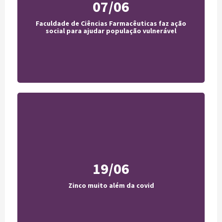
07/06
Jornal da USP
Faculdade de Ciências Farmacêuticas faz ação
Acesse
social para ajudar população vulnerável
Veja
19/06
Acesse
Zinco muito além da covid