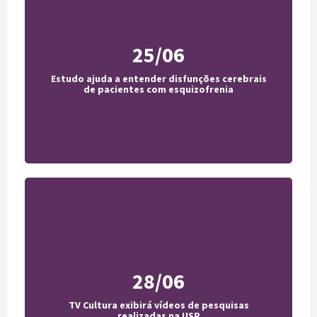
25/06
UOL Viva Bem
Estudo ajuda a entender disfunções cerebrais
Acesse
de pacientes com esquizofrenia
28/06
Jornal da USP
TV Cultura exibirá vídeos de pesquisas
Acesse
realizadas na USP