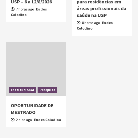
USP – 6 a 12/8/2026
para residências em
áreas profissionais da
7 horas ago
Eudes
saúde na USP
Colodino
8 horas ago
Eudes
Colodino
Institucional
Pesquisa
OPORTUNIDADE DE
MESTRADO
2 dias ago
Eudes Colodino