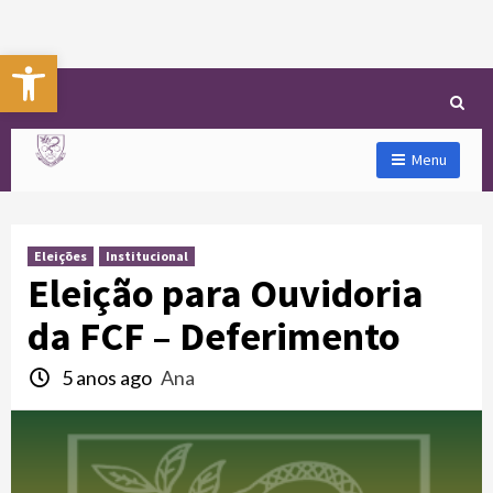
Abrir a barra de ferramentas
Menu
Eleições
Institucional
Eleição para Ouvidoria
da FCF – Deferimento
5 anos ago
Ana