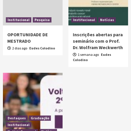
Institucional
Pesquisa
Institucional
Notícias
OPORTUNIDADE DE
Inscrições abertas para
MESTRADO
seminário com o Prof.
Dr. Wolfram Weckwerth
2 dias ago
Eudes Colodino
1 semana ago
Eudes
Colodino
Destaques
Graduação
Institucional