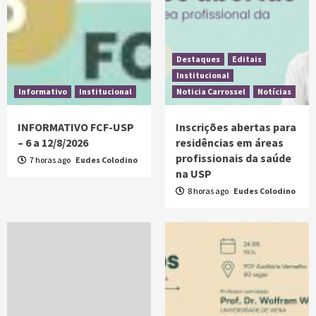
Destaques
Editais
Institucional
Informativo
Institucional
Noticia Carrossel
Notícias
INFORMATIVO FCF-USP
Inscrições abertas para
– 6 a 12/8/2026
residências em áreas
profissionais da saúde
7 horas ago
Eudes Colodino
na USP
8 horas ago
Eudes Colodino