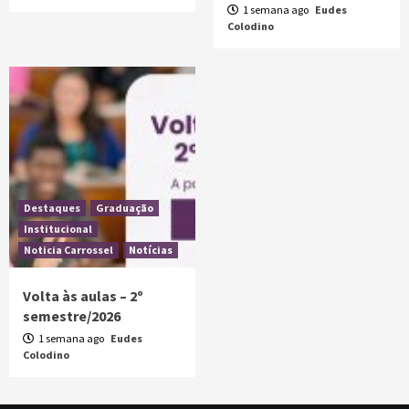
1 semana ago
Eudes
Colodino
Destaques
Graduação
Institucional
Noticia Carrossel
Notícias
Volta às aulas – 2º
semestre/2026
1 semana ago
Eudes
Colodino