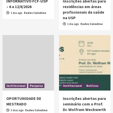
INFORMATIVO FCF-USP
Inscrições abertas para
– 6 a 12/8/2026
residências em áreas
profissionais da saúde
1 dia ago
Eudes Colodino
na USP
1 dia ago
Eudes Colodino
Institucional
Pesquisa
Institucional
Notícias
OPORTUNIDADE DE
Inscrições abertas para
MESTRADO
seminário com o Prof.
Dr. Wolfram Weckwerth
3 dias ago
Eudes Colodino