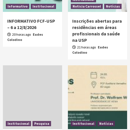
Informativo
Institucional
Noticia Carrossel
Notícias
INFORMATIVO FCF-USP
Inscrições abertas para
– 6 a 12/8/2026
residências em áreas
profissionais da saúde
20 horas ago
Eudes
na USP
Colodino
21 horas ago
Eudes
Colodino
Institucional
Pesquisa
Institucional
Notícias