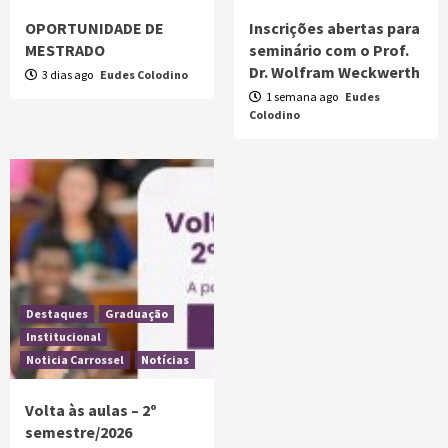
OPORTUNIDADE DE
Inscrições abertas para
MESTRADO
seminário com o Prof.
Dr. Wolfram Weckwerth
3 dias ago
Eudes Colodino
1 semana ago
Eudes
Colodino
Destaques
Graduação
Institucional
Noticia Carrossel
Notícias
Volta às aulas – 2º
semestre/2026