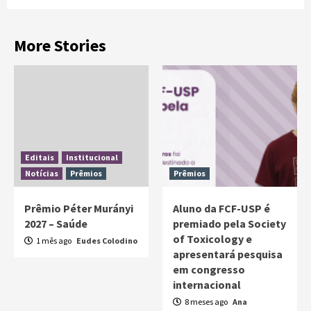
More Stories
Editais
Institucional
Notícias
Prêmios
Prêmios
Prêmio Péter Murányi
Aluno da FCF-USP é
2027 – Saúde
premiado pela Society
of Toxicology e
1 mês ago
Eudes Colodino
apresentará pesquisa
em congresso
internacional
8 meses ago
Ana