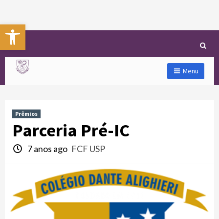
Abrir a barra de ferramentas
Menu
Prêmios
Parceria Pré-IC
7 anos ago
FCF USP