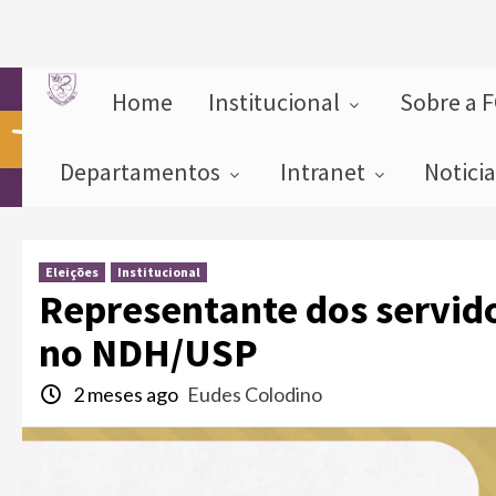
Home
Institucional
Sobre a 
Abrir a barra de ferramentas
Departamentos
Intranet
Notici
Eleições
Institucional
Representante dos servido
no NDH/USP
2 meses ago
Eudes Colodino