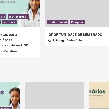
tais
Institucional
Notícias
Institucional
Pesquisa
ertas para
OPORTUNIDADE DE MESTRADO
m áreas
2 dias ago
Eudes Colodino
 da saúde na USP
es Colodino
arrossel