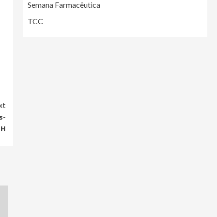
Semana Farmacêutica
TCC
xt
s-
DH