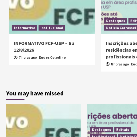
Destaques
Edi
Informativo
Institucional
Noticia Carrossel
INFORMATIVO FCF-USP – 6 a
Inscrições ab
12/8/2026
residências e
profissionais
7 horas ago
Eudes Colodino
8 horas ago
Eud
You may have missed
Destaques
Editais
Institucional
Noticia C