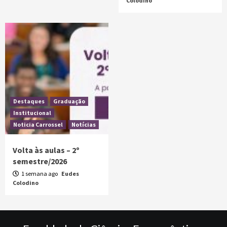
Colodino
Destaques
Graduação
Institucional
Noticia Carrossel
Notícias
Volta às aulas – 2º
semestre/2026
1 semana ago
Eudes
Colodino