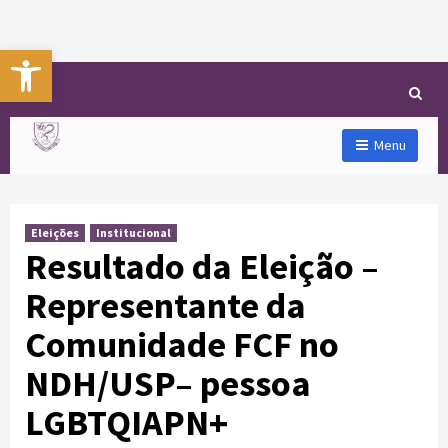
Abrir a barra de ferramentas
Menu
Eleições
Institucional
Resultado da Eleição –
Representante da
Comunidade FCF no
NDH/USP– pessoa
LGBTQIAPN+