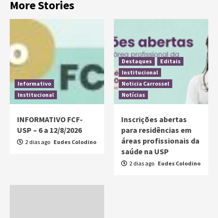
More Stories
Destaques
Editais
Institucional
Informativo
Noticia Carrossel
Institucional
Notícias
INFORMATIVO FCF-
Inscrições abertas
USP – 6 a 12/8/2026
para residências em
áreas profissionais da
2 dias ago
Eudes Colodino
saúde na USP
2 dias ago
Eudes Colodino