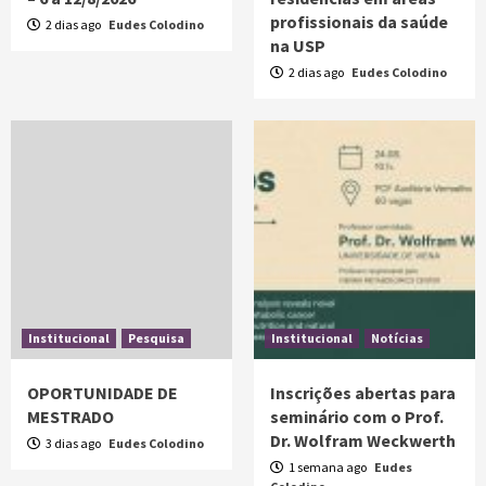
profissionais da saúde
2 dias ago
Eudes Colodino
na USP
2 dias ago
Eudes Colodino
Institucional
Pesquisa
Institucional
Notícias
OPORTUNIDADE DE
Inscrições abertas para
MESTRADO
seminário com o Prof.
Dr. Wolfram Weckwerth
3 dias ago
Eudes Colodino
1 semana ago
Eudes