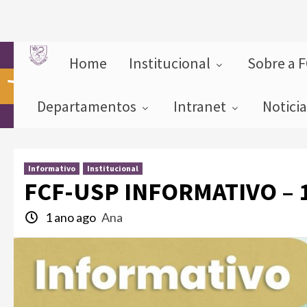
Home
Institucional
Sobre a 
Abrir a barra de ferramentas
Departamentos
Intranet
Notici
Informativo
Institucional
FCF-USP INFORMATIVO – 1
1 ano ago
Ana