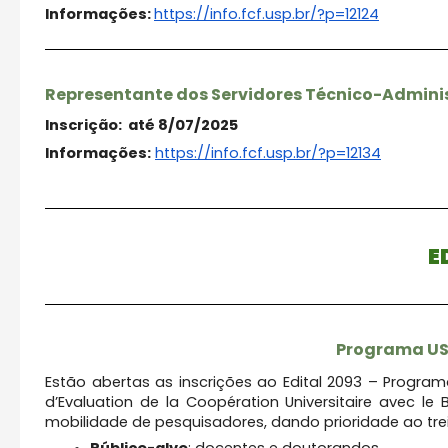
Informações:
https://info.fcf.usp.br/?p=
12124
Representante dos Servidores Técnico-Adminis
Inscrição: até 8/07/2025
Informações:
https://info.fcf.usp.br/?p=
12134
E
Programa US
Estão abertas as inscrições ao Edital 2093 – Progr
d’Evaluation de la Coopération Universitaire avec le
mobilidade de pesquisadores, dando prioridade ao tr
Público-alvo
: docentes e doutorandos