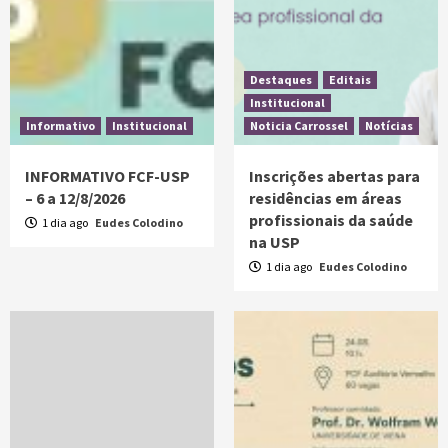
Destaques
Editais
Institucional
Informativo
Institucional
Noticia Carrossel
Notícias
INFORMATIVO FCF-USP
Inscrições abertas para
– 6 a 12/8/2026
residências em áreas
profissionais da saúde
1 dia ago
Eudes Colodino
na USP
1 dia ago
Eudes Colodino