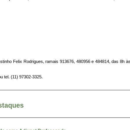
gustinho Felix Rodrigues, ramais 913676, 480956 e 484814, das 8h à
ou tel. (11) 97302-3325.
staques