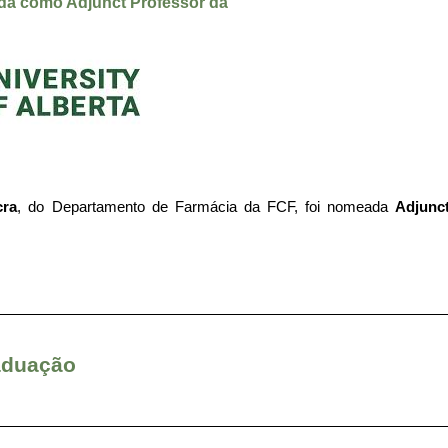
a como Adjunct Professor da
cra
, do Departamento de Farmácia da FCF, foi nomeada
Adjunc
aduação