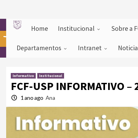
Home
Institucional
Sobre a 
Abrir a barra de ferramentas
Departamentos
Intranet
Notici
Informativo
Institucional
FCF-USP INFORMATIVO – 2
1 ano ago
Ana