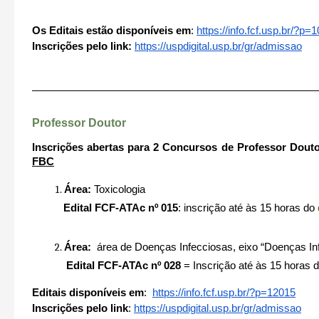
Os Editais estão disponíveis em
:
https://info.fcf.usp.br/?p=
1
Inscrições pelo link:
https://uspdigital.usp.br/gr/
admissao
Professor Doutor
Inscrições abertas para 2 Concursos de Professor Dout
FBC
Área:
Toxicologia
Edital FCF-ATAc nº 015
:
inscrição até às 15 horas do
Área:
área de Doenças Infecciosas, eixo “Doenças Inf
Edital FCF-ATAc nº 028
= Inscrição
até às 15 horas 
Editais disponíveis em
:
https://info.fcf.usp.br/?p=
12015
Inscrições pelo link
:
https://uspdigital.usp.br/gr/
admissao