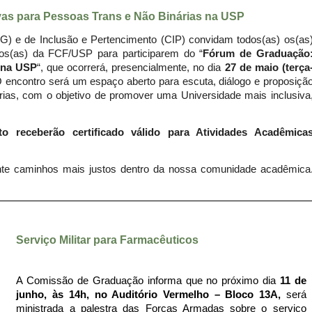
vas para Pessoas Trans e Não Binárias na USP
 e de Inclusão e Pertencimento (CIP) convidam todos(as) os(as
ivos(as) da FCF/USP para participarem do “
Fórum de Graduação
s na USP
“, que ocorrerá, presencialmente, no dia
27 de maio (terça
O encontro será um espaço aberto para escuta, diálogo e proposiçã
árias, com o objetivo de promover uma Universidade mais inclusiva
 receberão certificado válido para Atividades Acadêmica
nte caminhos mais justos dentro da nossa comunidade acadêmica
Serviço Militar para Farmacêuticos
A Comissão de Graduação informa que no próximo dia
11 de
junho, às 14h, no Auditório Vermelho – Bloco 13A,
será
ministrada a palestra das Forças Armadas sobre o serviço