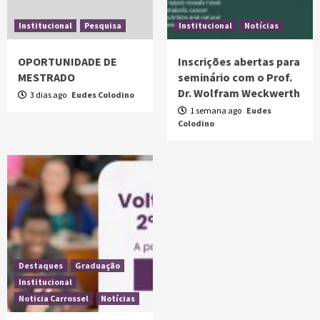
Institucional
Pesquisa
Institucional
Notícias
OPORTUNIDADE DE
Inscrições abertas para
MESTRADO
seminário com o Prof.
Dr. Wolfram Weckwerth
3 dias ago
Eudes Colodino
1 semana ago
Eudes
Colodino
Destaques
Graduação
Institucional
Noticia Carrossel
Notícias