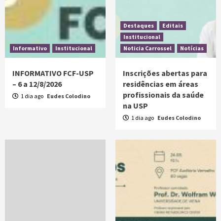
Destaques
Editais
Institucional
Informativo
Institucional
Noticia Carrossel
Notícias
INFORMATIVO FCF-USP
Inscrições abertas para
– 6 a 12/8/2026
residências em áreas
profissionais da saúde
1 dia ago
Eudes Colodino
na USP
1 dia ago
Eudes Colodino