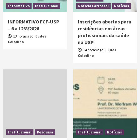
Informativo
Institucional
Noticia Carrossel
Notícias
INFORMATIVO FCF-USP
Inscrições abertas para
– 6 a 12/8/2026
residências em áreas
profissionais da saúde
13 horas ago
Eudes
na USP
Colodino
14 horas ago
Eudes
Colodino
Institucional
Pesquisa
Institucional
Notícias