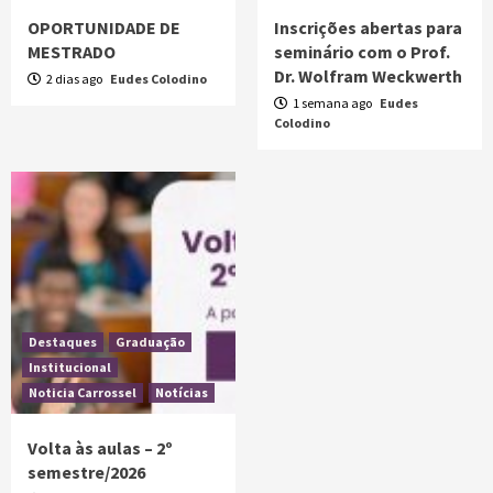
OPORTUNIDADE DE
Inscrições abertas para
MESTRADO
seminário com o Prof.
Dr. Wolfram Weckwerth
2 dias ago
Eudes Colodino
1 semana ago
Eudes
Colodino
Destaques
Graduação
Institucional
Noticia Carrossel
Notícias
Volta às aulas – 2º
semestre/2026