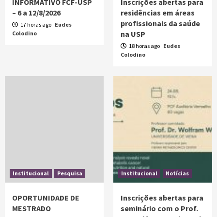
INFORMATIVO FCF-USP
Inscrições abertas para
– 6 a 12/8/2026
residências em áreas
profissionais da saúde
17 horas ago
Eudes
na USP
Colodino
18 horas ago
Eudes
Colodino
Institucional
Pesquisa
Institucional
Notícias
OPORTUNIDADE DE
Inscrições abertas para
MESTRADO
seminário com o Prof.