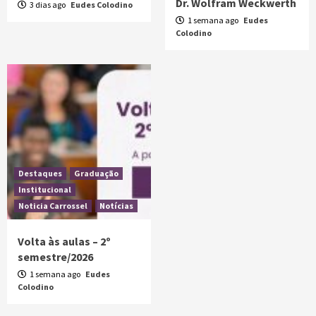
Dr. Wolfram Weckwerth
3 dias ago
Eudes Colodino
1 semana ago
Eudes
Colodino
Destaques
Graduação
Institucional
Noticia Carrossel
Notícias
Volta às aulas – 2º
semestre/2026
1 semana ago
Eudes
Colodino