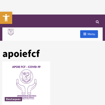
Abrir a barra de ferramentas
Menu
apoiefcf
Destaques