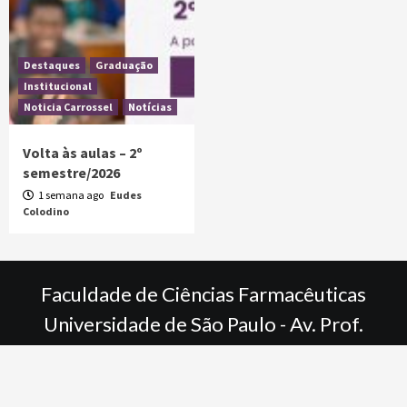
Destaques
Graduação
Institucional
Noticia Carrossel
Notícias
Volta às aulas – 2º
semestre/2026
1 semana ago
Eudes
Colodino
Faculdade de Ciências Farmacêuticas
Universidade de São Paulo - Av. Prof.
Lineu Prestes, 580 – Bloco 13A 05508-
000 – São Paulo, SP Telefone: +55 11