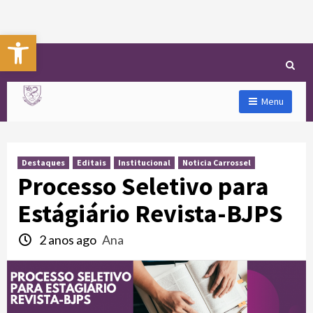
Abrir a barra de ferramentas
Menu
Destaques
Editais
Institucional
Noticia Carrossel
Processo Seletivo para
Estágiário Revista-BJPS
2 anos ago
Ana