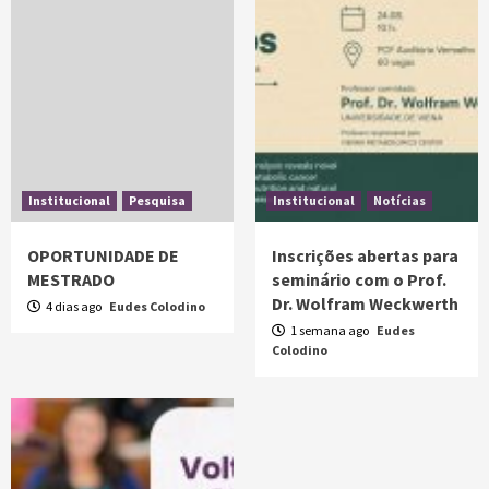
Institucional
Pesquisa
Institucional
Notícias
OPORTUNIDADE DE
Inscrições abertas para
MESTRADO
seminário com o Prof.
Dr. Wolfram Weckwerth
4 dias ago
Eudes Colodino
1 semana ago
Eudes
Colodino