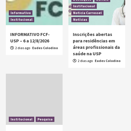
Institucional
Informativo
Noticia Carrossel
Institucional
Notícias
INFORMATIVO FCF-
Inscrições abertas
USP – 6 a 12/8/2026
para residências em
áreas profissionais da
2 dias ago
Eudes Colodino
saúde na USP
2 dias ago
Eudes Colodino
Institucional
Pesquisa