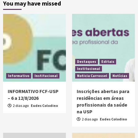
You may have missed
Destaques
Editais
Institucional
Informativo
Institucional
Noticia Carrossel
Notícias
INFORMATIVO FCF-USP
Inscrições abertas para
– 6 a 12/8/2026
residências em áreas
profissionais da saúde
2 dias ago
Eudes Colodino
na USP
2 dias ago
Eudes Colodino