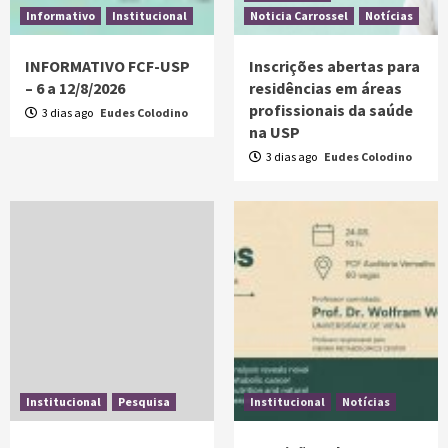
Informativo
Institucional
Noticia Carrossel
Notícias
INFORMATIVO FCF-USP
Inscrições abertas para
– 6 a 12/8/2026
residências em áreas
profissionais da saúde
3 dias ago
Eudes Colodino
na USP
3 dias ago
Eudes Colodino
Institucional
Pesquisa
Institucional
Notícias