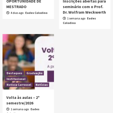
OPORTUNIDADE DE
Inscrições abertas para
MESTRADO
seminário com o Prof.
Dr. Wolfram Weckwerth
4 dias ago
Eudes Colodino
1 semana ago
Eudes
Colodino
Destaques
Graduação
Institucional
Noticia Carrossel
Notícias
Volta às aulas – 2º
semestre/2026
1 semana ago
Eudes