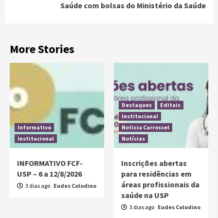
Saúde com bolsas do Ministério da Saúde
More Stories
Destaques
Editais
Institucional
Informativo
Noticia Carrossel
Institucional
Notícias
INFORMATIVO FCF-
Inscrições abertas
USP – 6 a 12/8/2026
para residências em
áreas profissionais da
3 dias ago
Eudes Colodino
saúde na USP
3 dias ago
Eudes Colodino