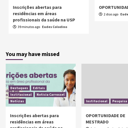
Inscrições abertas para
OPORTUNIDAD
residências em áreas
2 dias ago
Eude
profissionais da saúde na USP
39 minutos ago
Eudes Colodino
You may have missed
Destaques
Editais
Institucional
Noticia Carrossel
Notícias
Institucional
Pesquisa
Inscrições abertas para
OPORTUNIDADE DE
residências em áreas
MESTRADO