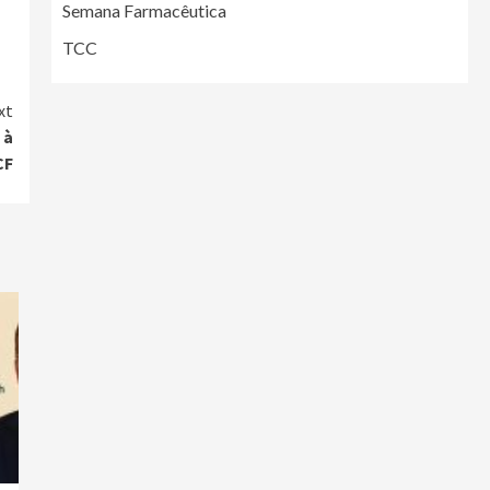
Semana Farmacêutica
TCC
xt
 à
CF