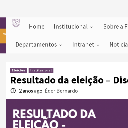
Home
Institucional
Sobre a 
Abrir a barra de ferramentas
Departamentos
Intranet
Notici
Eleições
Institucional
Resultado da eleição – Dis
2 anos ago
Éder Bernardo