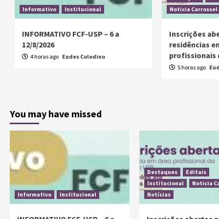
Informativo
Institucional
Noticia Carrossel
INFORMATIVO FCF-USP – 6 a
Inscrições ab
12/8/2026
residências e
profissionais
4 horas ago
Eudes Colodino
5 horas ago
Eud
You may have missed
Destaques
Editais
Institucional
Noticia C
Informativo
Institucional
Notícias