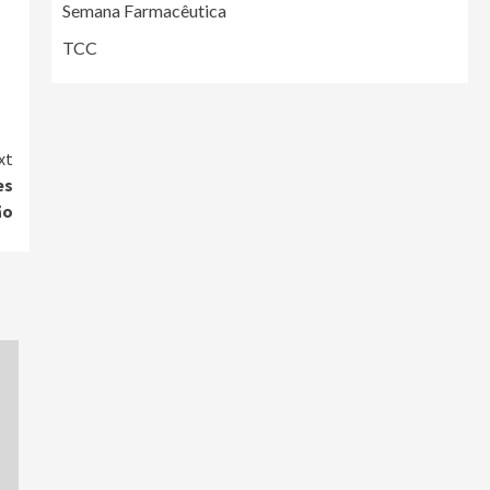
Semana Farmacêutica
TCC
xt
es
ão