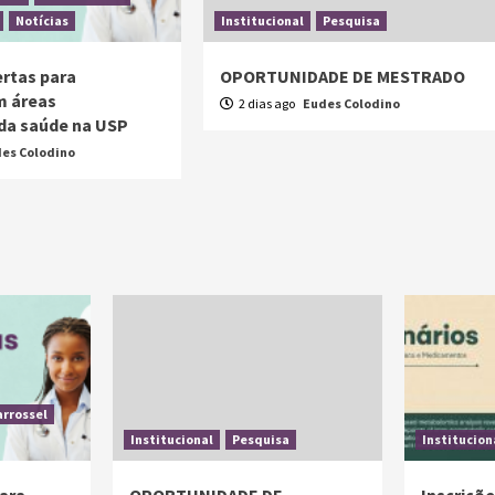
Notícias
Institucional
Pesquisa
ertas para
OPORTUNIDADE DE MESTRADO
m áreas
2 dias ago
Eudes Colodino
 da saúde na USP
es Colodino
arrossel
Institucional
Pesquisa
Institucion