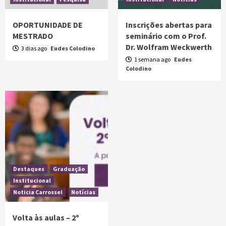
OPORTUNIDADE DE
Inscrições abertas para
MESTRADO
seminário com o Prof.
Dr. Wolfram Weckwerth
3 dias ago
Eudes Colodino
1 semana ago
Eudes
Colodino
Destaques
Graduação
Institucional
Noticia Carrossel
Notícias
Volta às aulas – 2º