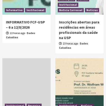
Institucional
Informativo
Institucional
Noticia Carrossel
Notícias
INFORMATIVO FCF-USP
Inscrições abertas para
– 6 a 12/8/2026
residências em áreas
profissionais da saúde
22 horas ago
Eudes
na USP
Colodino
23 horas ago
Eudes
Colodino
Institucional
Pesquisa
Institucional
Notícias