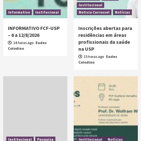
Institucional
Informativo
Institucional
Noticia Carrossel
Notícias
INFORMATIVO FCF-USP
Inscrições abertas para
– 6 a 12/8/2026
residências em áreas
profissionais da saúde
14 horas ago
Eudes
na USP
Colodino
15 horas ago
Eudes
Colodino
Institucional
Pesquisa
Institucional
Notícias