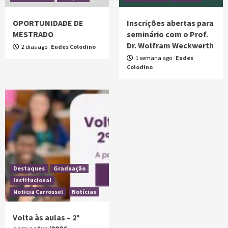
OPORTUNIDADE DE
Inscrições abertas para
MESTRADO
seminário com o Prof.
Dr. Wolfram Weckwerth
2 dias ago
Eudes Colodino
1 semana ago
Eudes
Colodino
Destaques
Graduação
Institucional
Noticia Carrossel
Notícias
Volta às aulas – 2º