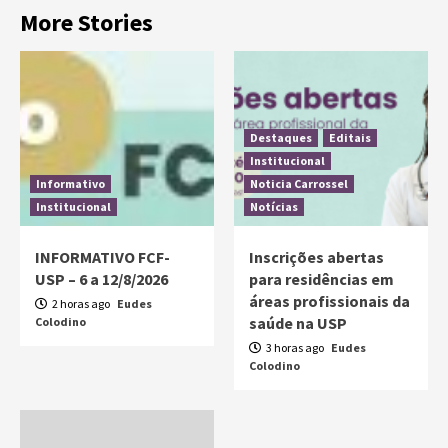
More Stories
Destaques
Editais
Institucional
Informativo
Noticia Carrossel
Institucional
Notícias
INFORMATIVO FCF-
Inscrições abertas
USP – 6 a 12/8/2026
para residências em
áreas profissionais da
2 horas ago
Eudes
saúde na USP
Colodino
3 horas ago
Eudes
Colodino