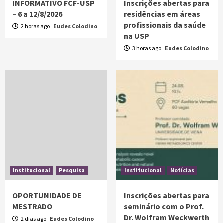
INFORMATIVO FCF-USP
Inscrições abertas para
– 6 a 12/8/2026
residências em áreas
profissionais da saúde
2 horas ago
Eudes Colodino
na USP
3 horas ago
Eudes Colodino
Institucional
Pesquisa
Institucional
Notícias
OPORTUNIDADE DE
Inscrições abertas para
MESTRADO
seminário com o Prof.
Dr. Wolfram Weckwerth
2 dias ago
Eudes Colodino