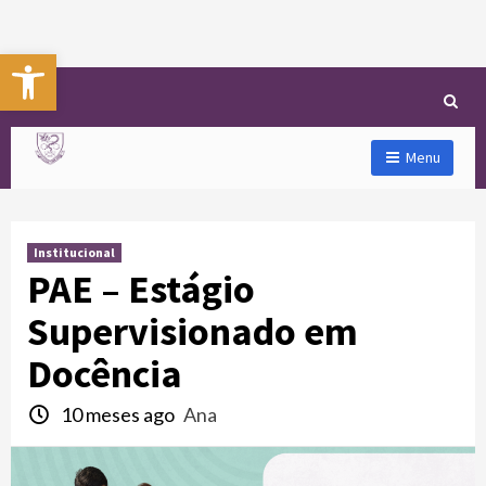
Abrir a barra de ferramentas
Menu
Institucional
PAE – Estágio
Supervisionado em
Docência
10 meses ago
Ana