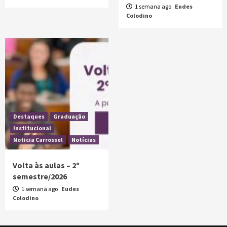
1 semana ago
Eudes
Colodino
Destaques
Graduação
Institucional
Noticia Carrossel
Notícias
Volta às aulas – 2º
semestre/2026
1 semana ago
Eudes
Colodino